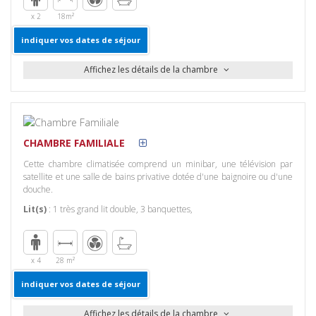
x 2
18m²
indiquer vos dates de séjour
Affichez les détails de la chambre
Equipements
Commodités
Général
Service en
chambre
Douche
Chambres
Service en
Lit double
avec fenêtre
chambre
CHAMBRE FAMILIALE
Lit King ou lits
jumeaux
Cette chambre climatisée comprend un minibar, une télévision par
Divertissement
Vue
satellite et une salle de bains privative dotée d'une baignoire ou d'une
Télévision
Vue sur ville
douche.
Accès
Internet
Lit(s)
:
1 très grand lit double
,
3 banquettes
,
x 4
28 m²
indiquer vos dates de séjour
Affichez les détails de la chambre