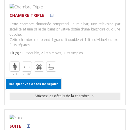
Blanchisserie
Salles de
Chambres
Bains
avec fenêtre
CHAMBRE TRIPLE
Lit double
Service en
Lit King ou lits
Cette chambre climatisée comprend un minibar, une télévision par
chambre
jumeaux
satellite et une salle de bains privative dotée d'une baignoire ou d'une
Service en
douche.
chambre
Cette chambre comprend 1 grand lit double et 1 lit individuel, ou bien
3 lits sépares.
Divertissement
Vue
Télévision
Vue sur ville
Lit(s)
:
1 lit double
,
2 lits simples
,
3 lits simples
,
Accès
Internet
x 3
20 m²
indiquer vos dates de séjour
Affichez les détails de la chambre
Equipements
Services
Commodités
Général
Blanchisserie
Douche
Chambres
Salles de
avec fenêtre
SUITE
Bains