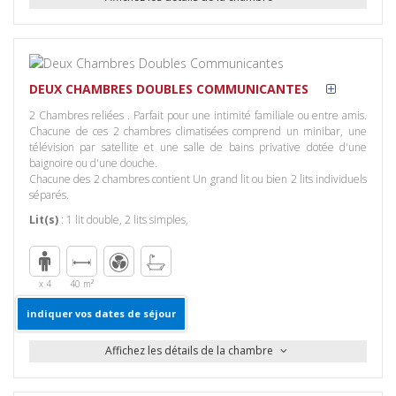
Equipements
Services
Commodités
Général
Blanchisserie
Salles de
Chambres
Service de
Bains
avec fenêtre
couverture
DEUX CHAMBRES DOUBLES COMMUNICANTES
Lit double
Divertissement
Lit King ou lits
2 Chambres reliées . Parfait pour une intimité familiale ou entre amis.
Télévision
jumeaux
Chacune de ces 2 chambres climatisées comprend un minibar, une
Accès
télévision par satellite et une salle de bains privative dotée d'une
Internet
baignoire ou d'une douche.
Télévision par
Chacune des 2 chambres contient Un grand lit ou bien 2 lits individuels
câble/ satellite
séparés.
Lit(s)
:
1 lit double
,
2 lits simples
,
Vue
Vue sur ville
x 4
40 m²
indiquer vos dates de séjour
Affichez les détails de la chambre
Equipements
Services
Commodités
Général