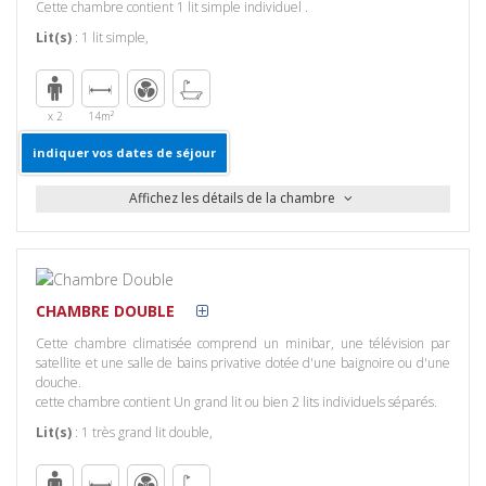
Cette chambre contient 1 lit simple individuel .
Lit(s)
:
1 lit simple
,
x 2
14m²
indiquer vos dates de séjour
Affichez les détails de la chambre
Equipements
Services
Commodités
Général
Blanchisserie
Chambres
avec fenêtre
CHAMBRE DOUBLE
Service en
Divertissement
Vue
Cette chambre climatisée comprend un minibar, une télévision par
chambre
Télévision
Vue sur ville
satellite et une salle de bains privative dotée d'une baignoire ou d'une
Service en
Accès
douche.
chambre
Internet
cette chambre contient Un grand lit ou bien 2 lits individuels séparés.
Lit(s)
:
1 très grand lit double
,