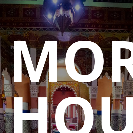
MO
HOU