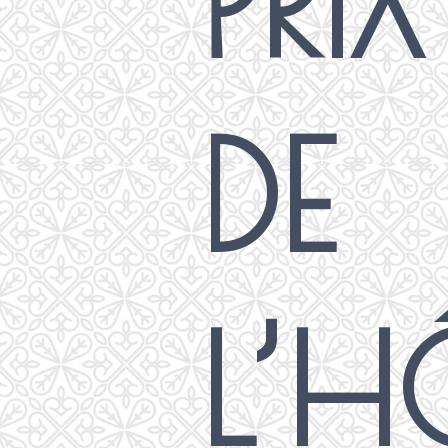
PRIX
DE
L’H