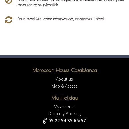
annuler sans pénalité
Pour modifier votre réservation, contactez l’hôtel
Moroccan House Casablanca
About us
Map & Access
My Holiday
My account
Drop my Booking
05 22 54 35 66/67